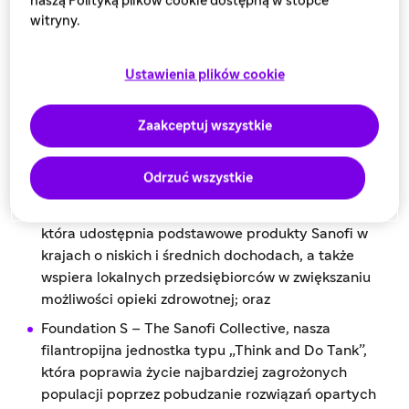
naszą Polityką plików cookie dostępną w stopce
zdrowotnej, czyli ogólnofirmowa strategia
witryny.
dostosowana do naszej długoterminowej strategii
biznesowej, zaprojektowana w celu dokonania
zmian, które można skalować, i zapewnienia
Ustawienia plików cookie
pozytywnego wpływu, który można utrzymać w
czasie. Każda część organizacji ma do odegrania
Zaakceptuj wszystkie
stanowisko i wnosi wkład w cały łańcuch wartości
firmy, od badań i rozwoju, przez produkcję, po
Odrzuć wszystkie
operacje komercyjne;
Global Health Unit (GHU), organizacja non-profit,
która udostępnia podstawowe produkty Sanofi w
krajach o niskich i średnich dochodach, a także
wspiera lokalnych przedsiębiorców w zwiększaniu
możliwości opieki zdrowotnej; oraz
Foundation S – The Sanofi Collective, nasza
filantropijna jednostka typu „Think and Do Tank”,
która poprawia życie najbardziej zagrożonych
populacji poprzez pobudzanie rozwiązań opartych