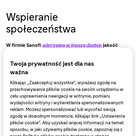
Wspieranie
społeczeństwa
W firmie Sanofi
wierzymy w lepszy dostęp
jakość
jakości leków i szczepionek, szczególnie dla populacji
niedostatecznie zasłużonej i wrażliwych społeczności
Twoja prywatność jest dla nas
we wszystkich regionach geograficznych, w celu
ważna
wspierania wzrostu gospodarczego, włączenia
społecznego i ochrony środowiska.Nasze podejście
Klikając „Zaakceptuj wszystkie", wyrażasz zgodę na
do wpływu społecznego ma na celu wzmocnienie,
przechowywanie plików cookie na swoim urządzeniu w
potwierdzenie i wzmocnienie naszego
celu usprawnienia nawigacji w witrynie, pomiaru
wydajności witryny i wyświetlania spersonalizowanych
zaangażowania na rzecz społeczeństwa i
reklam. Możesz spersonalizować lub wycofać swoją
społeczności, którym służymy. Nasz wpływ
zgodę w dowolnym momencie, klikając link „Ustawienia
społeczny jest możliwy dzięki trzem wysiłkom:
plików cookie". Aby uzyskać więcej informacji na temat
sposobu, w jaki używamy plików cookie, zapoznaj się z
Zrównoważony i sprawiedliwy dostęp do opieki