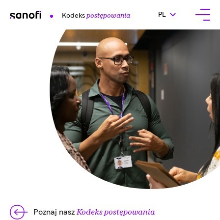
ZMIEŃ JĘZYK, AKTU
PL
Kodeks
postępowania
Otwó
Poznaj nasz
Kodeks postępowania