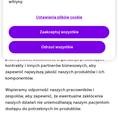
witryny.
jakość produktu przez cały jego cykl życia. Dążymy do
ciągłego doskonalenia naszych standardów
produkcyjnych i zapewniamy zgodność ze wszystkimi
Ustawienia plików cookie
obowiązującymi wymogami regulacyjnymi i aktualnymi
dobrymi praktykami produkcyjnymi. Ściśle
Zaakceptuj wszystkie
współpracujemy z globalnymi organami służby
zdrowia, aby utrzymać wszystkie niezbędne licencje i
certyfikaty do obsługi naszych zakładów
Odrzuć wszystkie
produkcyjnych. Regularnie kontrolujemy nasze zakłady
przemysłowe, dostawców, organizacje produkujące
kontrakty i innych partnerów biznesowych, aby
zapewnić najwyższą jakość naszych produktów i ich
komponentów.
Wspieramy odporność naszych pracowników i
zespołów, aby zapewnić, że ewentualne zakłócenia
naszych działań nie uniemożliwiają naszym pacjentom
dostępu do potrzebnych im produktów.