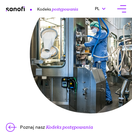
ZMIEŃ JĘZYK, AKTU
PL
Kodeks
postępowania
Otwó
Poznaj nasz
Kodeks postępowania