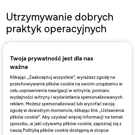
Utrzymywanie dobrych
praktyk operacyjnych
W Sanofi wierzymy,
że doskonałość w produkcji
leków
przyczynia się do poprawy systemów opieki
Twoja prywatność jest dla nas
zdrowotnej i silniejszych gospodarek. Produkujemy i
ważna
dystrybuujemy produkty najwyższej jakości na całym
świecie, aby poprawiać jakość życia ludzi.
Klikając „Zaakceptuj wszystkie", wyrażasz zgodę na
przechowywanie plików cookie na swoim urządzeniu w
W Sanofi jesteśmy dumni z naszych produktów i cenimy
celu usprawnienia nawigacji w witrynie, pomiaru
sobie zaufanie do nich pacjentów i interesariuszy. Aby
wydajności witryny i wyświetlania spersonalizowanych
zdobyć i utrzymać to zaufanie, produkujemy i pakiet
reklam. Możesz spersonalizować lub wycofać swoją
nasze produkty zgodnie z najwyższymi standardami
zgodę w dowolnym momencie, klikając link „Ustawienia
jakość. Polegamy na naszych zaangażowanych
plików cookie". Aby uzyskać więcej informacji na temat
pracownikach, którzy pracują w naszych fabrykach i na
sposobu, w jaki używamy plików cookie, zapoznaj się z
najnowocześniejszych technologiach, aby zapewnić
naszą Polityką plików cookie dostępną w stopce