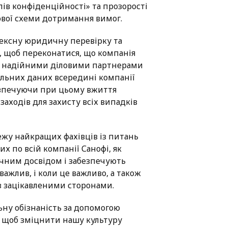
в конфіденційності» та прозорості
вої схеми дотримання вимог.
ксну юридичну перевірку та
 щоб переконатися, що компанія
з надійними діловими партнерами
льних даних всередині компанії
безпечуючи при цьому вжиття
аходів для захисту всіх випадків
жу найкращих фахівців із питань
х по всій компанії Санофі, як
ичним досвідом і забезпечують
важлив, і коли це важливо, а також
 з зацікавленими сторонами.
ну обізнаність за допомогою
я, щоб зміцнити нашу культуру