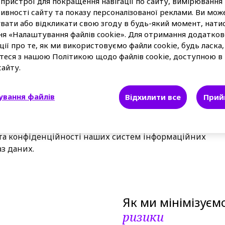
пристрої для покращення навігації по сайту, вимірювання
торін, а також забезпечити повне дотримання
ивності сайту та показу персоналізованої реклами. Ви мож
вати або відкликати свою згоду в будь-який момент, нати
ня «Налаштування файлів cookie». Для отримання додатков
ократизація даних зміцнюють взаємодію компанії
ії про те, як ми використовуємо файли cookie, будь ласка,
ля досягнення нашої мети. Обробка даних, від збору
теся з нашою Політикою щодо файлів cookie, доступною в
омпонентом наших відносин із пацієнтами,
сайту.
наукового співтовариства, клієнтами та
ослуг, а також нашими співробітниками та
вання файлів
Відхилити все
Прий
 конфіденційності даних ми впровадили Глобальну
онфіденційності, яка забезпечує оптимальний
кож прийняли Рамкову програму кібербезпеки та
 та конфіденційності наших систем інформаційних
аз даних.
Як ми мінімізуєм
ризики