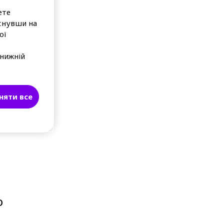
ете
снувши на
ої
 нижній
няти все
о