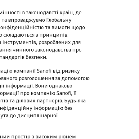
нності в законодавсті країн, де
, та впроваджуємо Глобальну
Конфіденційністю та вимоги щодо
о складаються з принципів,
а інструментів, розроблених для
ання чинного законодавства про
тандартів безпеки.
цію компанії Sanofi від ризику
ованого розголошення за допомогою
ії інформації. Вони однаково
ормації про компанію Sanofi, її
тів та ділових партнерів. Будь-яка
онфіденційну інформацію без
нута до дисциплінарної
ний простір з високим рівнем