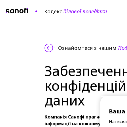
Кодекс
ділової поведінки
Ознайомтеся з нашим
Код
Забезпечен
конфіденцій
даних
Ваша 
Компанія Санофі
прагне забезпеч
Натискаю
інформації на кожному рівні нашої