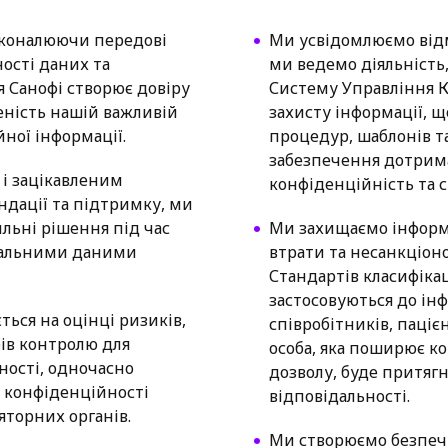
сконалюючи передові
Ми усвідомлюємо відмі
ості даних та
ми ведемо діяльність
я Санофі створює довіру
Систему Управління 
еність нашій важливій
захисту інформації, щ
ної інформації.
процедур, шаблонів т
забезпечення дотрим
і зацікавленим
конфіденційність та с
ндації та підтримку, ми
льні рішення під час
Ми захищаємо інформа
ональними даними
втрати та несанкціон
Стандартів класифікац
застосовуються до інф
ться на оцінці ризиків,
співробітників, пацієн
ів контролю для
особа, яка поширює к
ності, одночасно
дозволу, буде притяг
 конфіденційності
відповідальності.
ляторних органів.
Ми створюємо безпеч