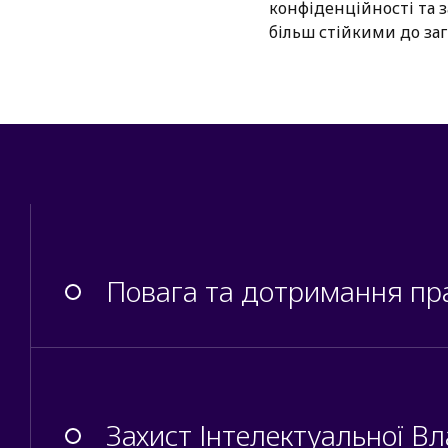
конфіденційності та з
більш стійкими до заг
Повага та дотримання пр
Захист Інтелектуальної Вла