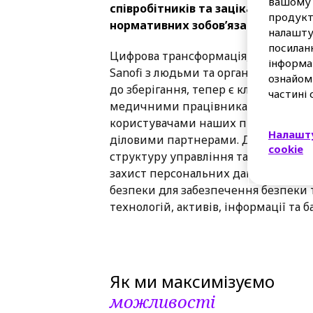
вашому 
співробітників та зацікавлених с
продукт
нормативних зобов’язань.
налашту
посилан
Цифрова трансформація, ШІ та дем
інформац
Sanofi з людьми та організаціями д
ознайом
до зберігання, тепер є ключовим к
частині 
медичними працівниками, членами 
користувачами наших продуктів і п
Налашту
діловими партнерами. Для захисту
cookie
структуру управління та ризиків к
захист персональних даних. Ми та
безпеки для забезпечення безпеки
технологій, активів, інформації та б
Як ми максимізуємо
можливості