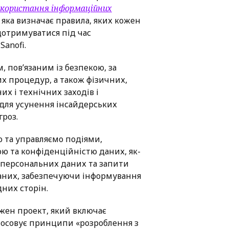
икористання інформаційних
, яка визначає правила, яких кожен
отримуватися під час
anofi.
, пов’язаним із безпекою, за
 процедур, а також фізичних,
их і технічних заходів і
для усунення інсайдерських
гроз.
 та управляємо подіями,
ою та конфіденційністю даних, як-
и персональних даних та запити
даних, забезпечуючи інформування
дних сторін.
жен проект, який включає
стосовує принципи «розроблення з