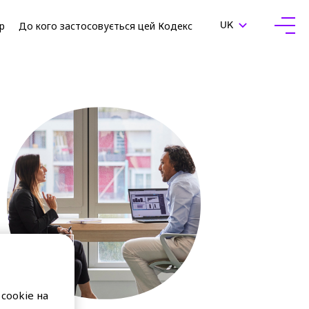
Up
До кого застосовується цей Кодекс
ЗМІНИТИ МОВУ, П
UK
Відк
cookie на