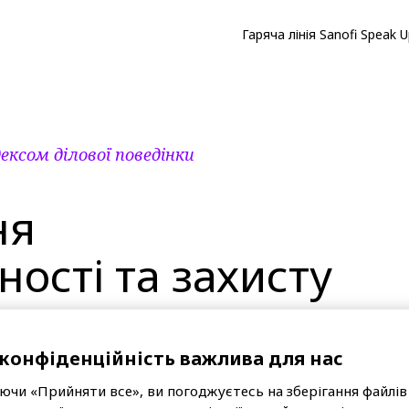
Гаряча лінія Sanofi Speak 
ексом ділової поведінки
ня
ності та захисту
конфіденційність важлива для нас
ити
конфіденційність даних
та безпеку
чи «Прийняти все», ви погоджуєтесь на зберігання файлів 
 організації на користь пацієнтів, наших