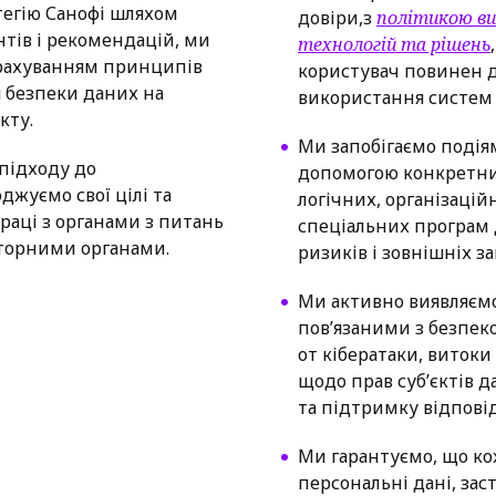
тегію Санофі шляхом
довіри,з
політикою в
тів і рекомендацій, ми
технологій та рішень
рахуванням принципів
користувач повинен д
 безпеки даних на
використання систем S
кту.
Ми запобігаємо подіям
підходу до
допомогою конкретних
джуємо свої цілі та
логічних, організаційн
раці з органами з питань
спеціальних програм 
яторними органами.
ризиків і зовнішніх за
Ми активно виявляємо
пов’язаними з безпек
от кібератаки, виток
щодо прав суб’єктів 
та підтримку відпові
Ми гарантуємо, що ко
персональні дані, за