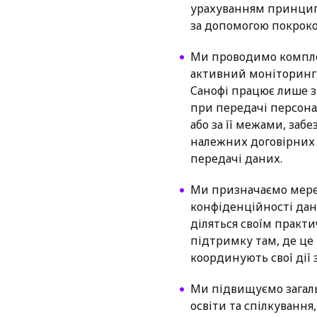
урахуванням принципі
за допомогою покроко
Ми проводимо компле
активний моніторинг,
Санофі працює лише 
при передачі персона
або за її межами, за
належних договірних з
передачі даних.
Ми призначаємо мере
конфіденційності дани
діляться своїм практ
підтримку там, де це 
координують свої дії
Ми підвищуємо загаль
освіти та спілкуванн