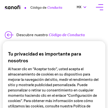
CAMBIAR EL IDIOM
MX
Código de
Conducta
Abrir
Descubre nuestro
Código de Conducta
Mapa del sitio
Tu privacidad es importante para
nosotros
Al hacer clic en "Aceptar todo", usted acepta el
Página principal
almacenamiento de cookies en su dispositivo para
Cultura y estrategia de Sanofi
mejorar la navegación del sitio, medir el rendimiento del
sitio y mostrarle publicidad personalizada. Puede
Cultura de ética y riesgo
personalizar o retirar su consentimiento en cualquier
Maximizar las
oportunidades
y minimizar
momento haciendo clic en el enlace "Configuración de
los
riesgos
cookies". Para obtener más información sobre cómo
utilizamos las cookies, consulte nuestra Política de